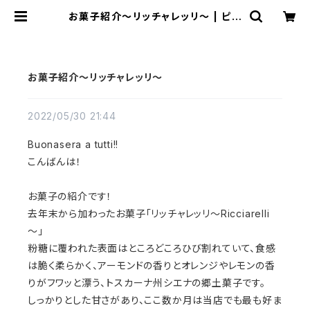
お菓子紹介～リッチャレッリ～ | ピエ
トレ・メルカート
お菓子紹介～リッチャレッリ～
2022/05/30 21:44
Buonasera a tutti!!
こんばんは！
お菓子の紹介です！
去年末から加わったお菓子「リッチャレッリ～Ricciarelli
～」
粉糖に覆われた表面はところどころひび割れていて、食感
は脆く柔らかく、アーモンドの香りとオレンジやレモンの香
りがフワッと漂う、トスカーナ州シエナの郷土菓子です。
しっかりとした甘さがあり、ここ数か月は当店でも最も好ま