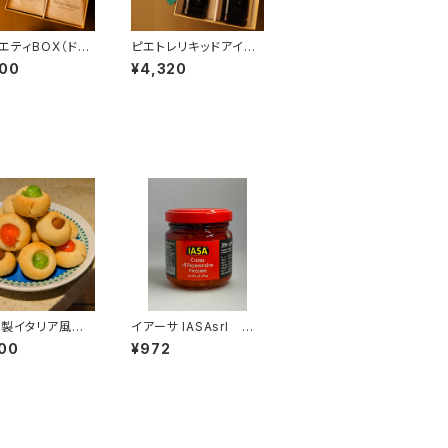
ラエティBOX（ドリ
ピエトレリキッドアイス
ッグ３２個）
コーヒー２本セット
400
¥4,320
家製イタリア風焼き
イアーサ IASAsrl 唐
め合わせ（１８個
辛子ペースト
00
¥972