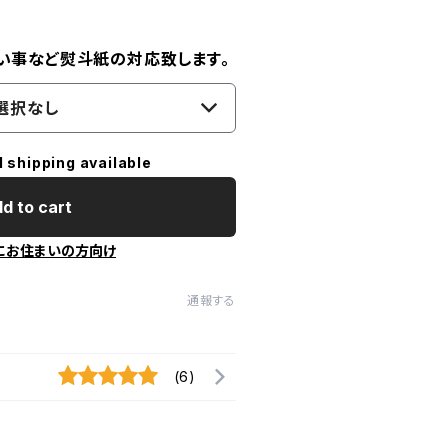
い事など熨斗紙の対応致します。
選択なし
l shipping available
d to cart
にお住まいの方向け
通報する
(6)