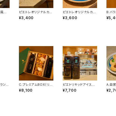
ア風焼き
ピエトレオリジナルカッ
ピエトレオリジナルカッ
B.バ
１８個
プ＆ソーサー（６ozカッ
プ＆ソーサー（８ozカッ
ップバ
¥3,400
¥3,600
¥5,
プ）
プ）
グランカ
C.プレミアムBOX（リキ
ピエトリキッドアイスコ
A.自
ッドアイスコーヒー２
ーヒー（６本）
菓子詰
¥8,100
¥7,700
¥2,7
本、自家製焼き菓子24
入り）
個）