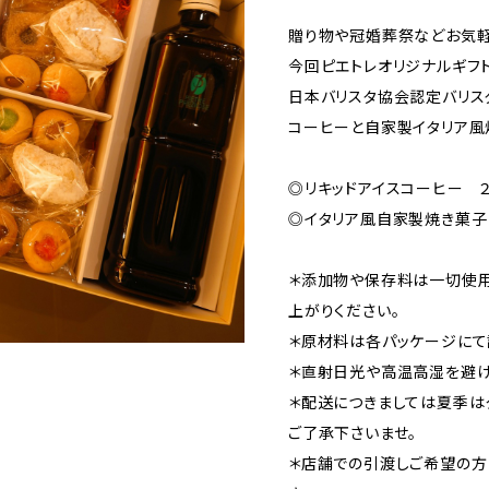
贈り物や冠婚葬祭などお気軽
今回ピエトレオリジナルギフ
日本バリスタ協会認定バリス
コーヒーと自家製イタリア風
◎リキッドアイスコーヒー 
◎イタリア風自家製焼き菓子
＊添加物や保存料は一切使用
上がりください。
＊原材料は各パッケージにて
＊直射日光や高温高湿を避け
＊配送につきましては夏季は
ご了承下さいませ。
＊店舗での引渡しご希望の方