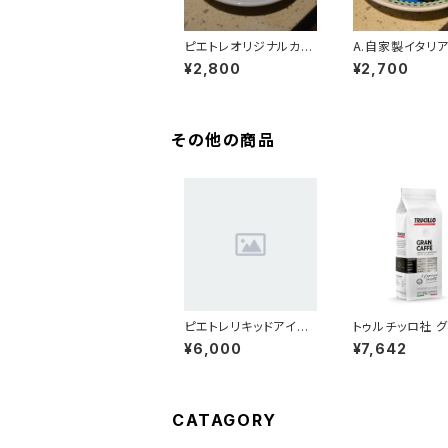
ピエトレオリジナルカッ
A.自家製イタリ
プ＆ソーサー（エスプレ
菓子詰め合わせ（
¥2,800
¥2,700
ッソカップ）
入り）
その他の商品
ピエトレリキッドアイス
トゥルチッロ社 
コーヒー3本セット
フェ １kg
¥6,000
¥7,642
CATAGORY