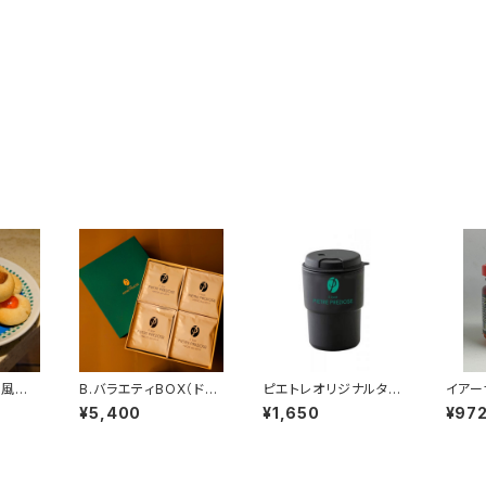
ア風焼き
B.バラエティBOX（ドリ
ピエトレオリジナルタン
イアーサ
１８個
ップバッグ３２個）
ブラー
辛子ペ
¥5,400
¥1,650
¥97