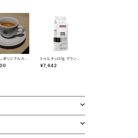
レオリジナルカッ
トゥルチッロ社 グランカ
ーサー（エスプレ
フェ １kg
800
¥7,642
ップ）