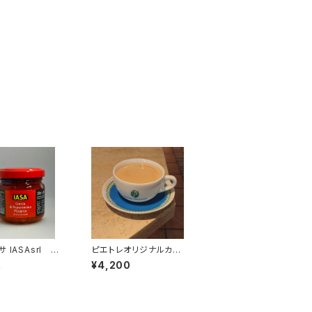
 IASAsrl 唐
ピエトレオリジナルカッ
ースト
プ＆ソーサー（１２ozカ
2
¥4,200
ップ）