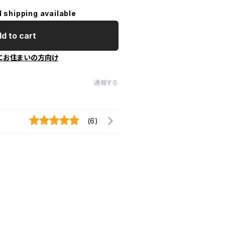
l shipping available
d to cart
にお住まいの方向け
通報する
(6)