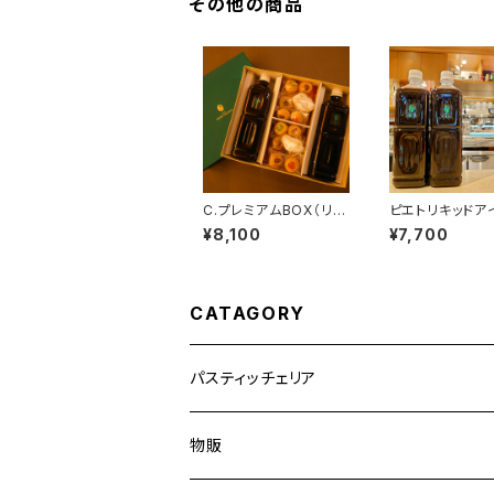
その他の商品
C.プレミアムBOX（リキ
ピエトリキッドア
ッドアイスコーヒー２
ーヒー（６本）
¥8,100
¥7,700
本、自家製焼き菓子24
個）
CATAGORY
パスティッチェリア
焼き菓子
物販