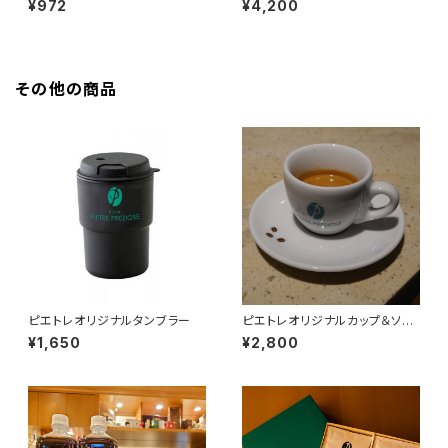
¥972
¥4,200
その他の商品
ピエトレオリジナルタンブラー
ピエトレオリジナルカップ＆ソー
サー（エスプレッソカップ）
¥1,650
¥2,800