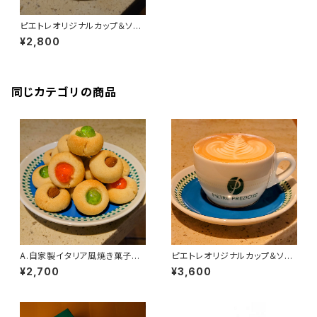
ピエトレオリジナルカップ＆ソー
サー（エスプレッソカップ）
¥2,800
同じカテゴリの商品
A.自家製イタリア風焼き菓子詰
ピエトレオリジナルカップ＆ソー
め合わせ（１８個入り）
サー（８ozカップ）
¥2,700
¥3,600