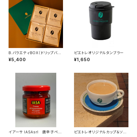
B.バラエティBOX（ドリップバッ
ピエトレオリジナルタンブラー
グ３２個）
¥5,400
¥1,650
イアーサ IASAsrl 唐辛子ペー
ピエトレオリジナルカップ＆ソー
スト
サー（１２ozカップ）